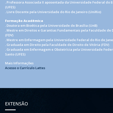
. Professora Associada II aposentada da Universidade Federal do E
(UFES)
. Livre Docente pela Universidade do Rio de Janeiro (UniRio)
Formação Acadêmica
. Doutora em Bioética pela Universidade de Brasília (UnB)
. Mestre em Direitos e Garantias Fundamentais pela Faculdade de D
(FDV)
. Mestre em Enfermagem pela Universidade Federal do Rio de Janei
. Graduada em Direito pela Faculdade de Direito de Vitória (FDV)
. Graduada em Enfermagem e Obstetrícia pela Universidade Federa
Santo (UFES)
Mais Informações
Acesso o Currículo Lattes
EXTENSÃO