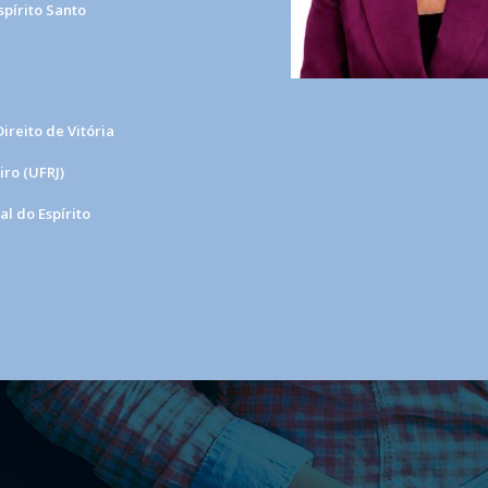
spírito Santo
ireito de Vitória
ro (UFRJ)
l do Espírito