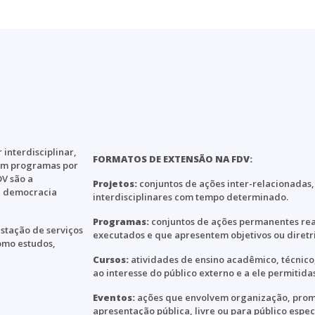
 interdisciplinar,
FORMATOS DE EXTENSÃO NA FDV:
 em programas por
DV são a
Projetos:
conjuntos de ações inter-relacionadas
 e democracia
interdisciplinares com tempo determinado.
Programas:
conjuntos de ações permanentes rea
estação de serviços
executados e que apresentem objetivos ou diretr
como estudos,
Cursos:
atividades de ensino acadêmico, técnico, 
ao interesse do público externo e a ele permitidas
Eventos:
ações que envolvem organização, prom
apresentação pública, livre ou para público espec