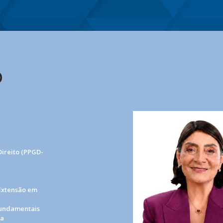
O
ireito (PPGD-
 Extensão em
Fundamentais
ca