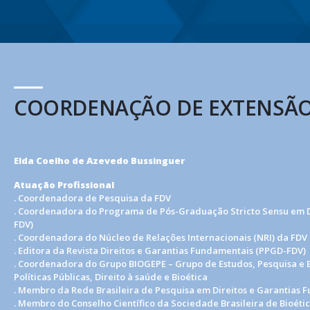
.
COORDENAÇÃO DE EXTENSÃ
Elda Coelho de Azevedo Bussinguer
Atuação Profissional
. Coordenadora de Pesquisa da FDV
. Coordenadora do Programa de Pós-Graduação Stricto Sensu em D
FDV)
. Coordenadora do Núcleo de Relações Internacionais (NRI) da FDV
. Editora da Revista Direitos e Garantias Fundamentais (PPGD-FDV)
. Coordenadora do Grupo BIOGEPE – Grupo de Estudos, Pesquisa e
Políticas Públicas, Direito à saúde e Bioética
. Membro da Rede Brasileira de Pesquisa em Direitos e Garantias 
. Membro do Conselho Científico da Sociedade Brasileira de Bioéti