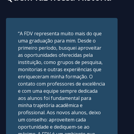
“A FDV vai muito além de uma
faculdade de excelência: é um ambiente
de crescimento pessoal e profissional.
Desde o primeiro dia, fui marcada pelo
acolhimento, pelo apoio aos alunos e
pelo contato com professores
qualificados, que atuam como
referências e mentores. Além disso, a
instituição oferece experiências
acadêmicas diferenciadas, como o
LIDIA e o LINOJUS, que ampliam nossa
visão sobre o Direito. Sou muito grata
a essa oportunidade única de
crescimento profissional e pessoal que
a FDV nos proporciona diariamente.”