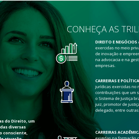
CONHEÇA AS TRIL
DIREITO E NEGÓCIOS
exercidas no meio pri
de inovação e empree
na advocacia e na ges
empresas.
CARREIRAS E POLÍTIC
jurídicas exercidas no
contribuições que um s
o Sistema de Justiça b
juiz, promotor de just
delegado, entre outras
s do Direito, um
das diversas
CARREIRAS ACADÊMIC
o consciente,
exigidas na formação d
de atuação.