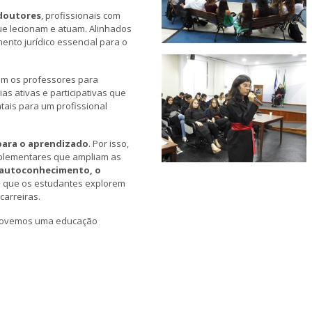
doutores
, profissionais com
ue lecionam e atuam. Alinhados
ento jurídico essencial para o
om os professores para
as ativas e participativas que
ais para um profissional
 para o aprendizado
. Por isso,
mplementares que ampliam as
autoconhecimento, o
o que os estudantes explorem
carreiras.
romovemos uma educação