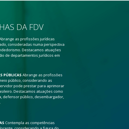
HAS DA FDV
Abrange as profissões jurídicas
vado, consideradas numa perspectiva
ndedorismo. Destacamos atuações
tão de departamentos jurídicos em
AS PÚBLICAS
Abrange as profissões
 meio público, considerando as
ervidor pode prestar para aprimorar
rasileiro. Destacamos atuações como
iça, defensor público, desembargador,
.
AS
Contempla as competências
ocente, considerando a figura do