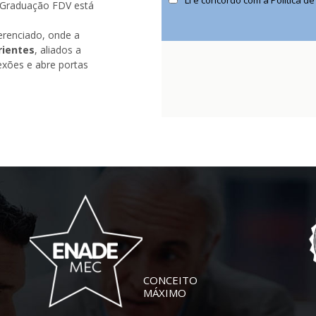
 a Graduação FDV está
erenciado, onde a
rientes
, aliados a
exões e abre portas
CONCEITO
MÁXIMO