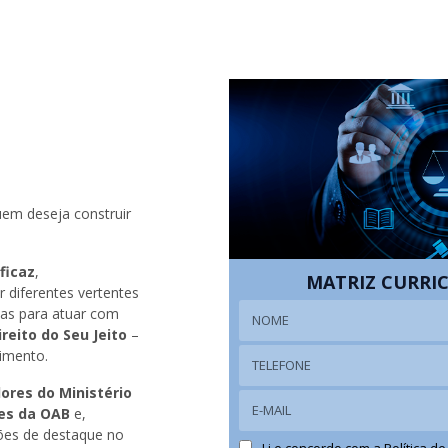
uem deseja construir
ficaz
,
MATRIZ CURRI
 diferentes vertentes
ias para atuar com
ireito do Seu Jeito
–
cimento.
dores do Ministério
es da OAB
e,
ões de destaque no
Li e concordo com a
Política d