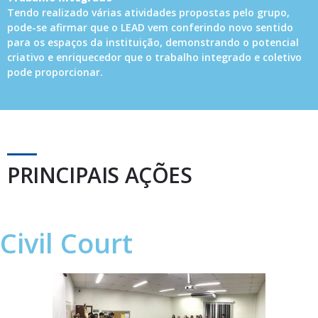
Tendo realizado várias atividades propostas pelo grupo,
pode-se afirmar que o LEAD vem conferindo novo sentido
para os espaços da instituição, demonstrando o potencial
criativo e enriquecedor que o trabalho integrado e coletivo
pode proporcionar.
.
PRINCIPAIS AÇÕES
Civil Court