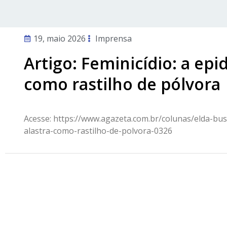
19, maio 2026
Imprensa
Artigo: Feminicídio: a epi
como rastilho de pólvora
Acesse: https://www.agazeta.com.br/colunas/elda-bus
alastra-como-rastilho-de-polvora-0326