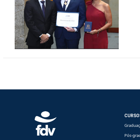
CURSO
Gradua
Pós-gra