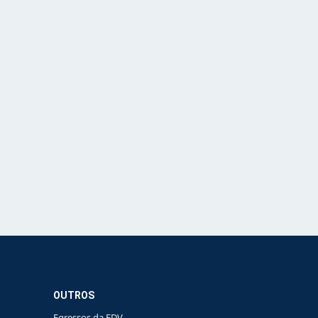
OUTROS
Egressos da FDV