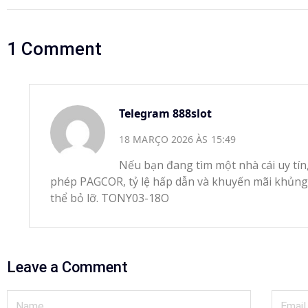
1 Comment
Telegram 888slot
18 MARÇO 2026 ÀS 15:49
Nếu bạn đang tìm một nhà cái uy tín
phép PAGCOR, tỷ lệ hấp dẫn và khuyến mãi khủng
thể bỏ lỡ. TONY03-18O
Leave a Comment