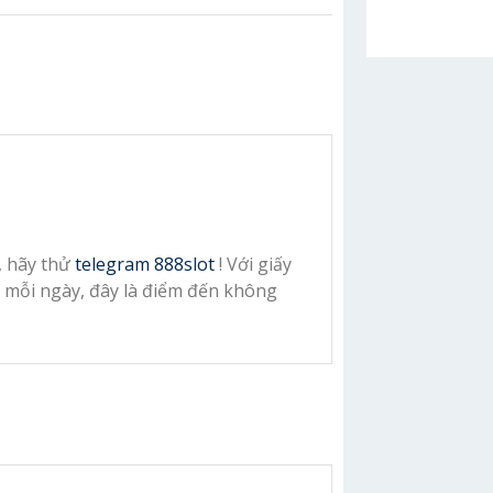
, hãy thử
telegram 888slot
! Với giấy
 mỗi ngày, đây là điểm đến không