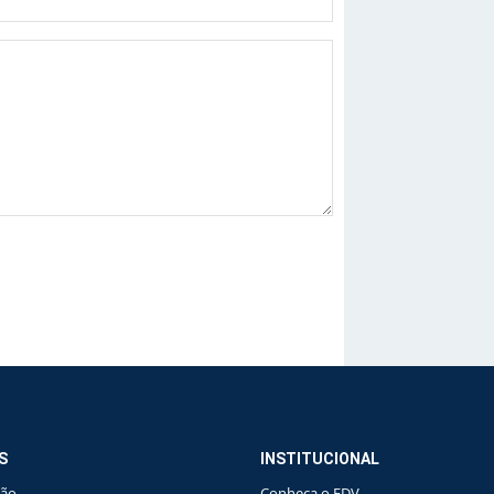
S
INSTITUCIONAL
ção
Conheça o FDV