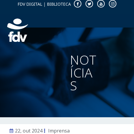
FDV DIGITAL
|
BIBLIOTECA
NOT
ÍCIA
S
22, out 2024
Imprensa