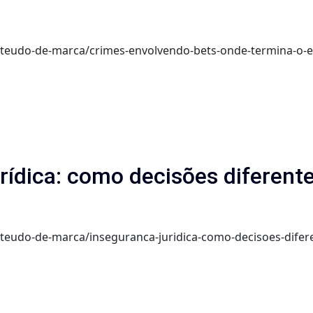
onteudo-de-marca/crimes-envolvendo-bets-onde-termina-o-e
urídica: como decisões diferen
onteudo-de-marca/inseguranca-juridica-como-decisoes-dife