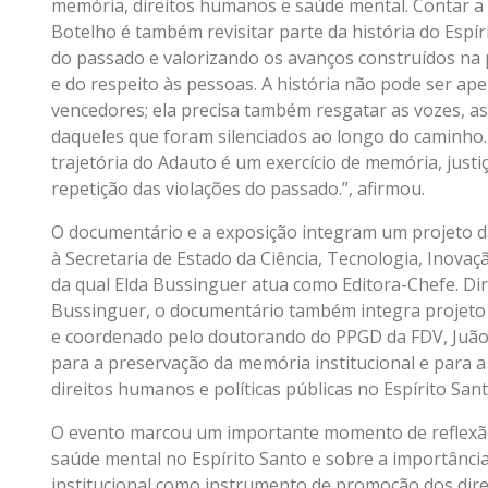
memória, direitos humanos e saúde mental. Contar a 
Botelho é também revisitar parte da história do Espí
do passado e valorizando os avanços construídos na
e do respeito às pessoas. A história não pode ser ape
vencedores; ela precisa também resgatar as vozes, as
daqueles que foram silenciados ao longo do caminho. 
trajetória do Adauto é um exercício de memória, jus
repetição das violações do passado.”, afirmou.
O documentário e a exposição integram um projeto da
à Secretaria de Estado da Ciência, Tecnologia, Inovaç
da qual Elda Bussinguer atua como Editora-Chefe. Dir
Bussinguer, o documentário também integra projeto 
e coordenado pelo doutorando do PPGD da FDV, Juão V
para a preservação da memória institucional e para a
direitos humanos e políticas públicas no Espírito Sant
O evento marcou um importante momento de reflexão 
saúde mental no Espírito Santo e sobre a importânc
institucional como instrumento de promoção dos dire