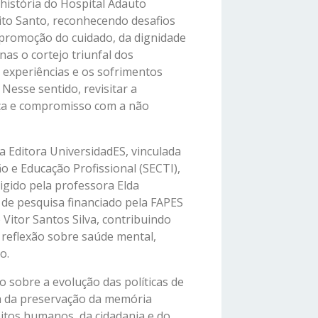
história do Hospital Adauto
rito Santo, reconhecendo desafios
 promoção do cuidado, da dignidade
nas o cortejo triunfal dos
 experiências e os sofrimentos
Nesse sentido, revisitar a
tiça e compromisso com a não
 Editora UniversidadES, vinculada
ão e Educação Profissional (SECTI),
igido pela professora Elda
de pesquisa financiado pela FAPES
itor Santos Silva, contribuindo
 reflexão sobre saúde mental,
o.
sobre a evolução das políticas de
ia da preservação da memória
itos humanos, da cidadania e do