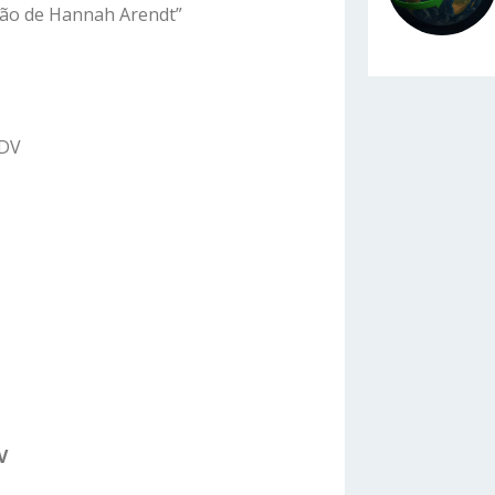
mão de Hannah Arendt”
FDV
V