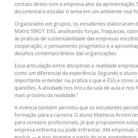
contato direto com a empresa alvo da apresentação. 
documental e estudar o tema em um ambiente real foi
Organizados em grupos, os estudantes elaboraram dia
Matriz SWOT ESG, analisando forças, fraquezas, opo
às práticas de sustentabilidade das empresas escolhi
cooperação, o pensamento pragmático e a aproximaçã
desafios contemporâneos das organizações.
Essa articulação entre disciplinas e realidade empresa
como um diferencial da experiência. Segundo o aluno
importante entender na prática o que é ESG e como 
questões. A atividade nos tirou da sala de aula e nos f
mais próximo da realidade.”
A vivência também permitiu que os estudantes perce
formação para a carreira. O aluno Matheus Armini res
para contatos profissionais, já que propusemos soluç
empresa enfrenta ou pode enfrentar. Até empresas 
evoluir — e isso aparece a partir do que aprendemos 